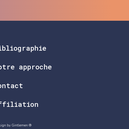
ibliographie
otre approche
ontact
ffiliation
sign by Gintlemen ®