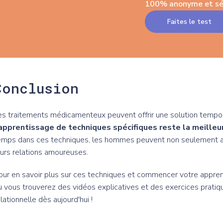
100% anonyme et sé
Faites le test
Conclusion
es traitements médicamenteux peuvent offrir une solution tempora
'apprentissage de techniques spécifiques reste la meilleu
emps dans ces techniques, les hommes peuvent non seulement amél
eurs relations amoureuses.
our en savoir plus sur ces techniques et commencer votre appre
ù vous trouverez des vidéos explicatives et des exercices pratiq
elationnelle dès aujourd'hui !