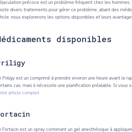
'éjaculation précoce est un problème fréquent chez les hommes, aff
xiste divers traitements pour gérer ce problème, allant des méd
rticle, nous explorerons les options disponibles et leurs avantage
Médicaments disponibles
Priligy
e Priligy est un comprimé à prendre environ une heure avant le rapp
ertains cas, mais il nécessite une planification préalable. Si vous s
otre article complet
.
Fortacin
e Fortacin est un spray contenant un gel anesthésique à appliquer s