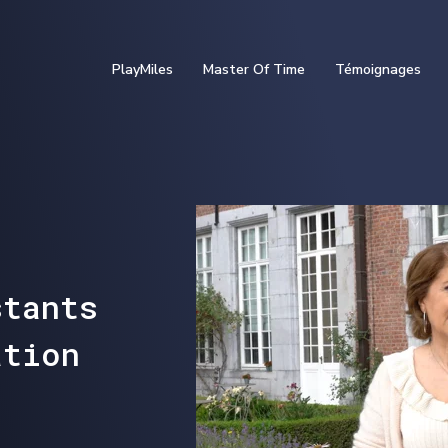
PlayMiles
Master Of Time
Témoignages
stants
ation