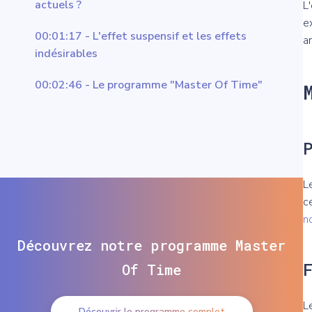
actuels ?
L
e
00:01:17 - L'effet suspensif et les effets
a
indésirables
00:02:46 - Le programme "Master Of Time"
L
c
n
Découvrez notre programme Master
Of Time
L
Découvrir le programme complet