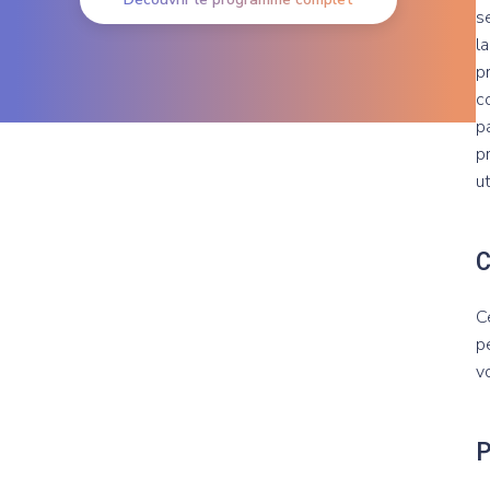
s
l
p
c
p
p
u
C
p
v