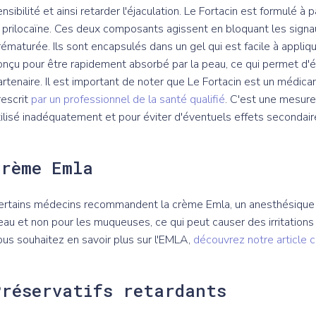
ensibilité et ainsi retarder l'éjaculation. Le Fortacin est formulé à
a prilocaïne. Ces deux composants agissent en bloquant les signa
rématurée. Ils sont encapsulés dans un gel qui est facile à appliqu
onçu pour être rapidement absorbé par la peau, ce qui permet d'é
artenaire. Il est important de noter que Le Fortacin est un médicam
rescrit
par un professionnel de la santé qualifié
. C'est une mesure
tilisé inadéquatement et pour éviter d'éventuels effets secondair
Crème Emla
ertains médecins recommandent la crème Emla, un anesthésique lo
eau et non pour les muqueuses, ce qui peut causer des irritations 
ous souhaitez en savoir plus sur l'EMLA,
découvrez notre article 
Préservatifs retardants