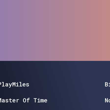
PlayMiles
B
Master Of Time
N