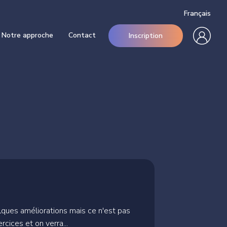
Français
Notre approche
Contact
Inscription
lques améliorations mais ce n'est pas
cices et on verra...