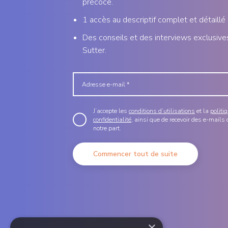
précoce.
1 accès au descriptif complet et détaillé
Des conseils et des interviews exclusive
Sutter.
J’accepte les
conditions d’utilisations
et la
politi
confidentialité
, ainsi que de recevoir des e-mails 
notre part.
Commencer tout de suite
×