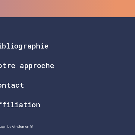
ibliographie
otre approche
ontact
ffiliation
sign by Gintlemen ®