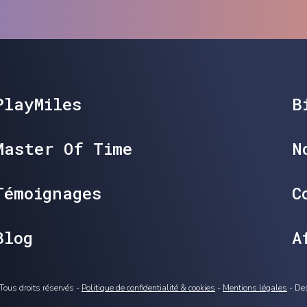
PlayMiles
B
Master Of Time
N
Témoignages
C
Blog
A
Tous droits réservés -
Politique de confidentialité & cookies
-
Mentions légales
- De