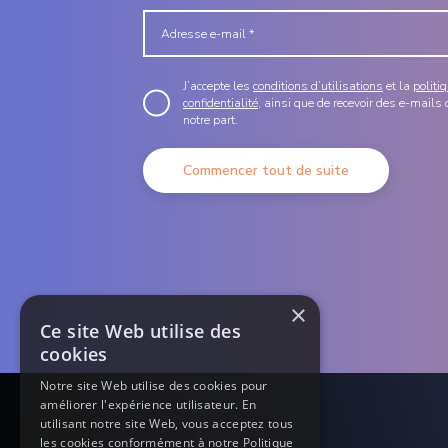
J’accepte les
conditions d’utilisations
et la
politi
confidentialité
, ainsi que de recevoir des e-mails 
notre part.
Commencer tout de suite
×
Ce site Web utilise des
cookies
Notre site Web utilise des cookies pour
améliorer l'expérience utilisateur. En
utilisant notre site Web, vous acceptez tous
les cookies conformément à notre Politique