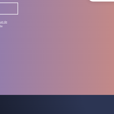
que de
de