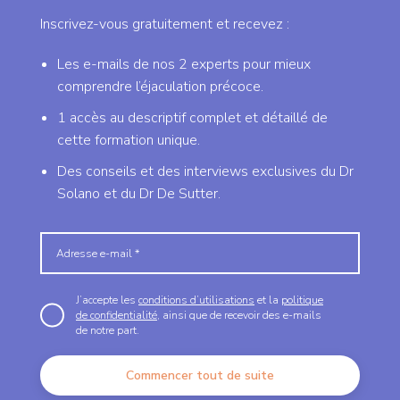
Inscrivez-vous gratuitement et recevez :
Les e-mails de nos 2 experts pour mieux
comprendre l’éjaculation précoce.
1 accès au descriptif complet et détaillé de
cette formation unique.
Des conseils et des interviews exclusives du Dr
Solano et du Dr De Sutter.
J’accepte les
conditions d’utilisations
et la
politique
de confidentialité
, ainsi que de recevoir des e-mails
de notre part.
Commencer tout de suite